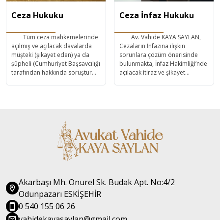
Ceza Hukuku
Ceza İnfaz Hukuku
Tüm ceza mahkemelerinde
Av. Vahide KAYA SAYLAN,
açılmış ve açılacak davalarda
Cezaların İnfazına ilişkin
müşteki (şikayet eden) ya da
sorunlara çözüm önerisinde
şüpheli (Cumhuriyet Başsavcılığı
bulunmakta, İnfaz Hakimliği’nde
tarafından hakkında soruşturma
açılacak itiraz ve şikayet
başlatılan) ya da sanık
davalarını takip etmekte ve
(Hakkında dava açılan) olarak
infaza dair bilgilerini ve
cezai işleme maruz kalmış ya da
deneyimlerini müvekkillerinin
mağdur edilmiş kişilerle ilgili
istifadesine sunmaktadır.
soruşturma ve davaların
takibini, ivedilikle ve titizlikle
yapmaktadır.
Akarbaşı Mh. Onurel Sk. Budak Apt. No:4/2
Odunpazarı ESKİŞEHİR
0 540 155 06 26
vahidekayasaylan@gmail.com