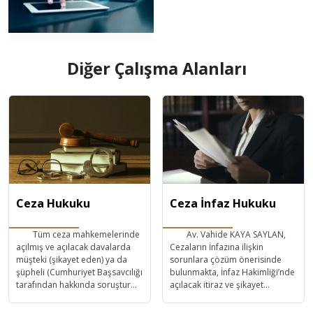
Diğer Çalışma Alanları
Ceza Hukuku
Ceza İnfaz Hukuku
Tüm ceza mahkemelerinde
Av. Vahide KAYA SAYLAN,
açılmış ve açılacak davalarda
Cezaların İnfazına ilişkin
müşteki (şikayet eden) ya da
sorunlara çözüm önerisinde
şüpheli (Cumhuriyet Başsavcılığı
bulunmakta, İnfaz Hakimliği’nde
tarafından hakkında soruşturma
açılacak itiraz ve şikayet
başlatılan) ya da sanık
davalarını takip etmekte ve
(Hakkında dava açılan) olarak
infaza dair bilgilerini ve