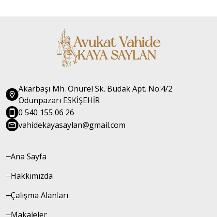
cezai işleme maruz kalmış ya da
deneyimlerini müvekkillerinin
mağdur edilmiş kişilerle ilgili
istifadesine sunmaktadır.
soruşturma ve davaların
takibini, ivedilikle ve titizlikle
yapmaktadır.
Akarbaşı Mh. Onurel Sk. Budak Apt. No:4/2
Odunpazarı ESKİŞEHİR
0 540 155 06 26
vahidekayasaylan@gmail.com
Ana Sayfa
Hakkımızda
Çalışma Alanları
Makaleler