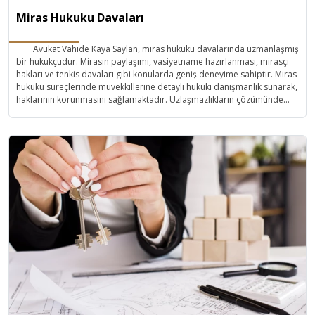
Miras Hukuku Davaları
Avukat Vahide Kaya Saylan, miras hukuku davalarında uzmanlaşmış
bir hukukçudur. Mirasın paylaşımı, vasiyetname hazırlanması, mirasçı
hakları ve tenkis davaları gibi konularda geniş deneyime sahiptir. Miras
hukuku süreçlerinde müvekkillerine detaylı hukuki danışmanlık sunarak,
haklarının korunmasını sağlamaktadır. Uzlaşmazlıkların çözümünde
etkin stratejiler geliştirerek, adil ve hızlı sonuçlar elde edilmesini
amaçlamaktadır. Güvenilir ve profesyonel hizmet anlayışıyla
tanınmaktadır.