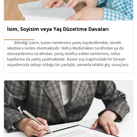
İsim, Soyisim veya Yaş Düzeltme Davaları
Bilindiği üzere, bazen isimlerimiz yanlış kaydedilmekte, sürekli
sıkıntılara neden olunmaktadır. Nüfus Müdürlükleri tarafından ya da
ebeveynlerimiz tarafından, yanlış telaffuz edilen isimlerimiz, nüfus
kayıtlarına da yanlış yazılmaktadır. Bazen soy bağımızdaki bir bireyin
soyadımızda sebep olduğu bir yanlışlık, zamanla telafisi güç sonuçlara
neden olabilmektedir. Bazen de yaşımız bilerek ya da bilmeyerek,
yanlış kaydedilmektedir. İşte burada Nüfus Müdürlüğü’ne ya da
ebeveynerimize yahut da her ikisini karşı bir dava açmak gerekecektir
ki, bu tür davalar Nüfus Davaları olarak adlandırılmaktadır.
Av. Vahide KAYA SAYLAN, İsim, soyadı veya yaş düzeltme, Tapuda
kayıt düzeltme davalarında çözüm önerileri sunmakta, adli ya da idari
davalar açmak yoluyla müvekkillerinin talepleri doğrultusunda konuyu
çözüme kavuşturmaktadır.