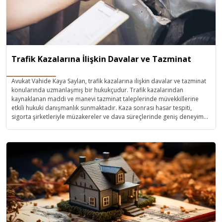
Trafik Kazalarına İlişkin Davalar ve Tazminat
Avukat Vahide Kaya Saylan, trafik kazalarına ilişkin davalar ve tazminat
konularında uzmanlaşmış bir hukukçudur. Trafik kazalarından
kaynaklanan maddi ve manevi tazminat taleplerinde müvekkillerine
etkili hukuki danışmanlık sunmaktadır. Kaza sonrası hasar tespiti,
sigorta şirketleriyle müzakereler ve dava süreçlerinde geniş deneyime
sahiptir. Profesyonel yaklaşımıyla, mağdurların haklarını en iyi şekilde
savunarak, adil ve hızlı sonuçlar elde etmelerini sağlamaktadır.