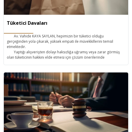
Tüketici Davaları
Av. Vahide KAYA SAYLAN, hepimizin bir tüketici olduğu
gerçeğinden yola çıkarak, yüksek empati ile müvekkillerini temsil
etmektedir.
Yaptığı alışverişten dolayı haksızlığa uğramış veya zarar görmüş
olan tüketicinin hakkını elde etmesi için çözüm önerilerinde
bulunmakta, gerekli başvuruları yapmakta, Tüketici Mahkemesi ve
Tüketici Hakem Heyeti nezdinde yapacağı başvurular ile tüketicilerin
haklarına kavuşmasını temin etmektedir.