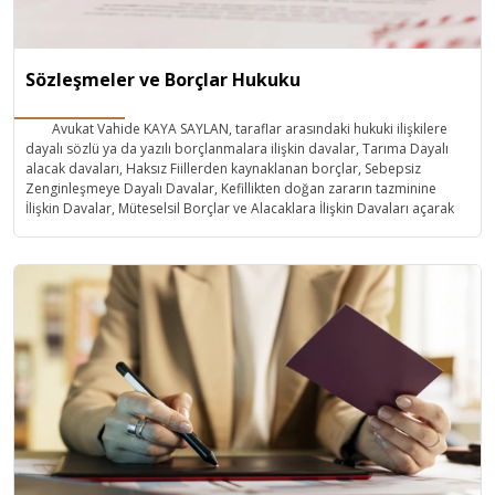
Sözleşmeler ve Borçlar Hukuku
Avukat Vahide KAYA SAYLAN, taraflar arasındaki hukuki ilişkilere
dayalı sözlü ya da yazılı borçlanmalara ilişkin davalar, Tarıma Dayalı
alacak davaları, Haksız Fiillerden kaynaklanan borçlar, Sebepsiz
Zenginleşmeye Dayalı Davalar, Kefillikten doğan zararın tazminine
İlişkin Davalar, Müteselsil Borçlar ve Alacaklara İlişkin Davaları açarak
takip etmekte,
Ödünç Sözleşmeleri, Genel Hizmet Sözleşmesi, Evde Hizmet
Sözleşmesi, Eser Sözleşmesi Yayım Sözleşmesi, Ölünceye Kadar Bakma
Sözleşmesi, Ömür Boyu Gelir Sözleşmesi, Kefalet Sözleşmesi,
Kanunu’nda yer alan tüm sözleşmeleri düzenlemektedir.