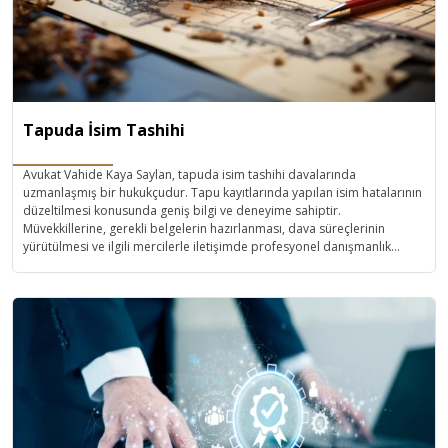
Tapuda İsim Tashihi
Avukat Vahide Kaya Saylan, tapuda isim tashihi davalarında
uzmanlaşmış bir hukukçudur. Tapu kayıtlarında yapılan isim hatalarının
düzeltilmesi konusunda geniş bilgi ve deneyime sahiptir.
Müvekkillerine, gerekli belgelerin hazırlanması, dava süreçlerinin
yürütülmesi ve ilgili mercilerle iletişimde profesyonel danışmanlık
sunmaktadır. Hatalı tapu kayıtlarının düzeltilmesi sürecinde hızlı ve
etkili çözümler geliştirerek, müvekkillerinin mülkiyet haklarını güvence
altına almaktadır.