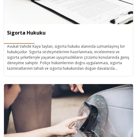
Sigorta Hukuku
Avukat Vahide Kaya Saylan, sigorta hukuku alanında uzmanlaşmış bir
hukukçudur. Sigorta sözleşmelerinin hazırlanması, incelenmesi ve
sigorta şirketleriyle yaşanan uyuşmazlıkların çözümü konularında geniş
deneyime sahiptir. Poliçe hükümlerinin doğru uygulanması, sigorta
tazminatlarının tahsili ve sigorta hukukundan doğan davalarda
müvekkillerine etkili hukuki danışmanlık sunmaktadır. Detaylara verdiği
önem ve profesyonel yaklaşımıyla, müvekkillerinin haklarını koruyarak,
adil sonuçlar elde etmelerini sağlamaktadır.